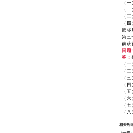
（一
（二
（三
（四
废标
第三
前获
问题
答：
（一
（二
（三
（四
（五
（六
（七
（八
相关热
上一篇