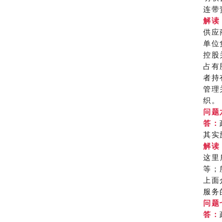
连带
解读
供应
单位
控股
占有
者持
管理
织。
问题
答：
其实
解读
这里
等；
上面
服务
问题
答：