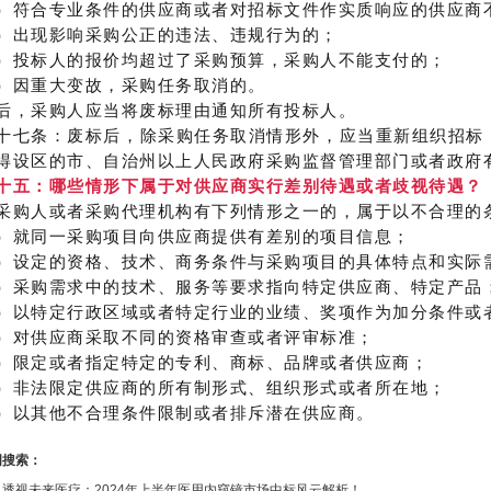
）符合专业条件的供应商或者对招标文件作实质响应的供应商
）出现影响采购公正的违法、违规行为的；
）投标人的报价均超过了采购预算，采购人不能支付的；
）因重大变故，采购任务取消的。
后，采购人应当将废标理由通知所有投标人。
十七条：废标后，除采购任务取消情形外，应当重新组织招标
得设区的市、自治州以上人民政府采购监督管理部门或者政府
十五：哪些情形下属于对供应商实行差别待遇或者歧视待遇？
采购人或者采购代理机构有下列情形之一的，属于以不合理的
）就同一采购项目向供应商提供有差别的项目信息；
）设定的资格、技术、商务条件与采购项目的具体特点和实际
）采购需求中的技术、服务等要求指向特定供应商、特定产品
）以特定行政区域或者特定行业的业绩、奖项作为加分条件或
）对供应商采取不同的资格审查或者评审标准；
）限定或者指定特定的专利、商标、品牌或者供应商；
）非法限定供应商的所有制形式、组织形式或者所在地；
）以其他不合理条件限制或者排斥潜在供应商。
词搜索：
：
透视未来医疗：2024年上半年医用内窥镜市场中标风云解析！