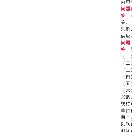
内容
问题
答：
等。
采购
供应
问题
答：
（一
（二
（三
（四
（五
（六
采购
视待
单位
两个
以联
明联