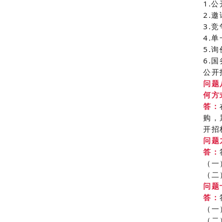
1.
2.
3.
4.
5.
6.
公开
问题
何方
答：
购，
开招
问题
答：
（一
（二
问题
答：
（一
（二