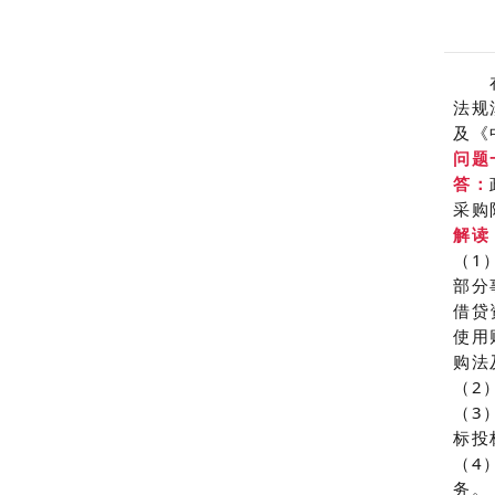
在行
法规
及《
问题
答：
采购
解读
（1
部分
借贷
使用
购法
（2
（3
标投
（4
务。