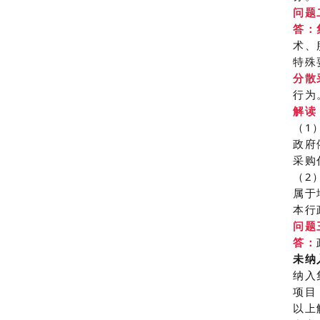
问题
答：
术、
特殊
分散
行为
解读
（1
政府
采购
（2
属于
本行
问题
答：
未纳
纳入
项目
以上