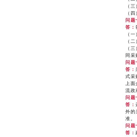
（三
（四
问题
答：
（一
（二
（三
同采
问题
答：
式采
上面
流政
问题
答：
外的
准。
问题
答：